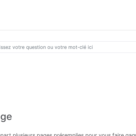
age
art plusieurs pages préremplies pour vous faire gag